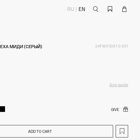
Поиск
Корзина
Избранное
RU
EN
МЕХА МИДИ (СЕРЫЙ)
24FW0108.7.0.001
Size guide
GIVE
ADD TO CART