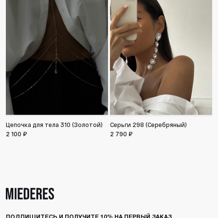
Цепочка для тела 310 (Золотой)
Серьги 298 (Серебряный)
С
2 100 ₽
2 790 ₽
1
ПОДПИШИТЕСЬ И ПОЛУЧИТЕ 10% НА ПЕРВЫЙ ЗАКАЗ