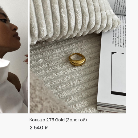
Кольцо 273 Gold (Золотой)
Брас
2 540 ₽
2 15