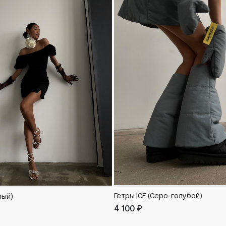
Гетры ICE (Серо-голубой)
вый)
4 100 ₽