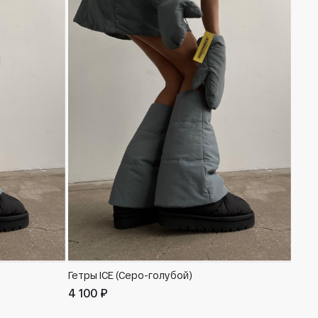
Гетры ICE (Серо-голубой)
Бант
4 100 ₽
2 50