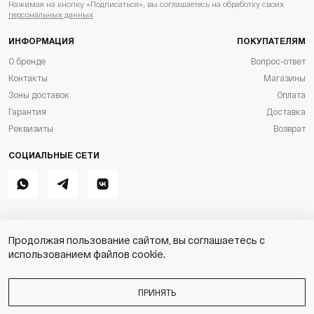
Нажимая на кнопку «Подписаться», вы соглашаетесь на обработку своих
персональных данных
ИНФОРМАЦИЯ
ПОКУПАТЕЛЯМ
О бренде
Вопрос-ответ
Контакты
Магазины
Зоны доставок
Оплата
Гарантия
Доставка
Реквизиты
Возврат
СОЦИАЛЬНЫЕ СЕТИ
Whatsapp
Telegram
ВКонтакте
Продолжая пользование сайтом, вы соглашаетесь с
Stik
Разработка магазина
использованием файлов cookie.
ИП Симунов М.С. ОГРН
Пользовательское соглашение
316169000093874
Copyright © 2026.
ПРИНЯТЬ
Все права защищены
Политика конфиденциальности