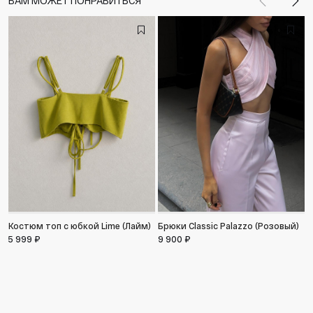
ВАМ МОЖЕТ ПОНРАВИТЬСЯ
Назад
Впе
Костюм топ с юбкой Lime (Лайм)
Брюки Classic Palazzo (Розовый)
5 999 ₽
9 900 ₽
М
4