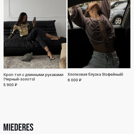
Т
Хлопковая блузка (Кофейный)
Кроп-топ с длинными рукавами
(Черный-золото)
3
6 000 ₽
5 900 ₽