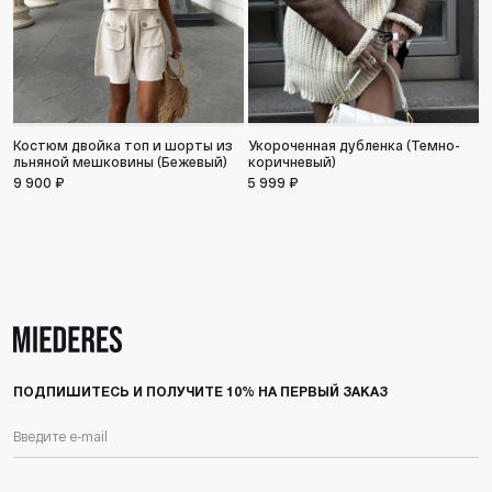
Костюм двойка топ и шорты из
Укороченная дубленка (Темно-
льняной мешковины (Бежевый)
коричневый)
9 900 ₽
5 999 ₽
С
м
1
ПОДПИШИТЕСЬ И ПОЛУЧИТЕ 10% НА ПЕРВЫЙ ЗАКАЗ