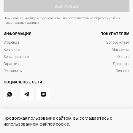
ПОДПИСАТЬСЯ
Нажимая на кнопку «Подписаться», вы соглашаетесь на обработку своих
персональных данных
ИНФОРМАЦИЯ
ПОКУПАТЕЛЯМ
О бренде
Вопрос-ответ
Контакты
Магазины
Зоны доставок
Оплата
Гарантия
Доставка
Реквизиты
Возврат
СОЦИАЛЬНЫЕ СЕТИ
Whatsapp
Telegram
ВКонтакте
Продолжая пользование сайтом, вы соглашаетесь с
Stik
Разработка магазина
использованием файлов cookie.
ИП Симунов М.С. ОГРН
Пользовательское соглашение
316169000093874