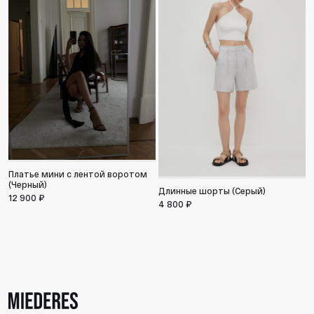
Платье мини с лентой воротом
(Черный)
Длинные шорты (Серый)
М
12 900 ₽
п
4 800 ₽
1