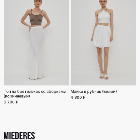
Топ на бретельках со сборками
Майка в рубчик (Белый)
С
(Коричневый)
4 800 ₽
1
3 700 ₽