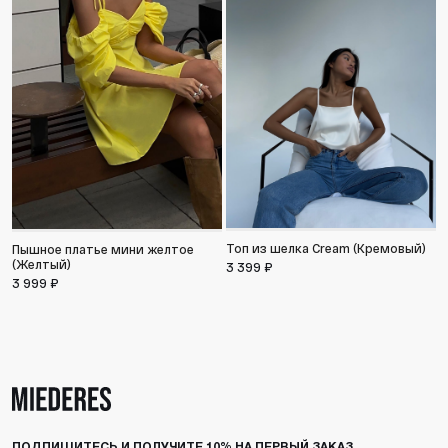
Топ из шелка Cream (Кремовый)
Пышное платье мини желтое
(Желтый)
3 399 ₽
П
3 999 ₽
1
ПОДПИШИТЕСЬ И ПОЛУЧИТЕ 10% НА ПЕРВЫЙ ЗАКАЗ