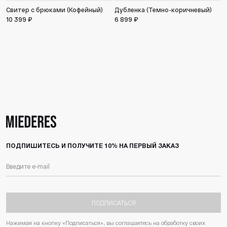
Свитер с брюками (Кофейный)
Дубленка (Темно-коричневый)
10 399 ₽
6 899 ₽
П
8
ПОДПИШИТЕСЬ И ПОЛУЧИТЕ 10% НА ПЕРВЫЙ ЗАКАЗ
ПОДПИСАТЬСЯ
Нажимая на кнопку «Подписаться», вы соглашаетесь на обработку своих