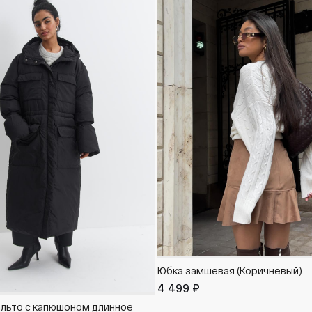
Юбка замшевая (Коричневый)
4 499 ₽
альто с капюшоном длинное