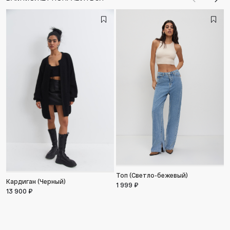
Назад
Впе
Б
9
Топ (Светло-бежевый)
Кардиган (Черный)
1 999 ₽
13 900 ₽