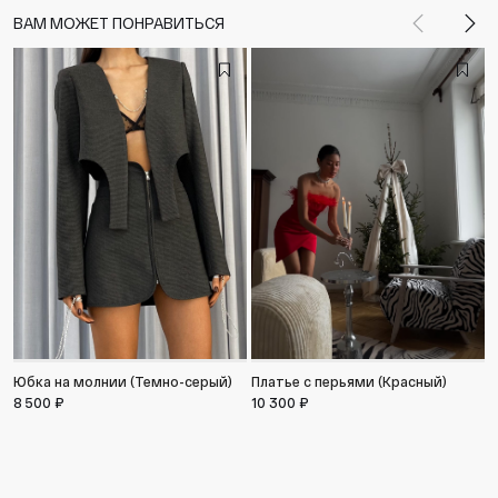
ВАМ МОЖЕТ ПОНРАВИТЬСЯ
Назад
Впе
П
Юбка на молнии (Темно-серый)
Платье с перьями (Красный)
9
8 500 ₽
10 300 ₽