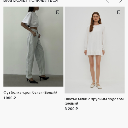
ВАМ МОЖЕТ ПОНРАВИТЬСЯ
Назад
Впе
Футболка-кроп белая (Белый)
П
д
1 999 ₽
Платье мини с ярусным подолом
1
(Белый)
8 200 ₽