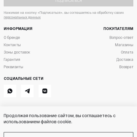
ПОДПИСАТЬСЯ
Нажимая на кнопку «Подписаться», вы соглашаетесь на обработку своих
персональных данных
ИНФОРМАЦИЯ
ПОКУПАТЕЛЯМ
О бренде
Вопрос-ответ
Контакты
Магазины
Зоны доставок
Оплата
Гарантия
Доставка
Реквизиты
Возврат
СОЦИАЛЬНЫЕ СЕТИ
Whatsapp
Telegram
ВКонтакте
Продолжая пользование сайтом, вы соглашаетесь с
Stik
Разработка магазина
использованием файлов cookie.
ИП Симунов М.С. ОГРН
Пользовательское соглашение
316169000093874
Copyright © 2026.