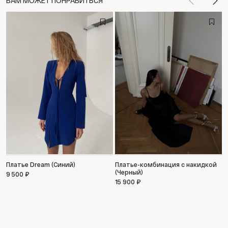
ВАМ МОЖЕТ ПОНРАВИТЬСЯ
Назад
Впе
Платье Dream (Синий)
Платье-комбинация с накидкой
С
(Черный)
с
9 500 ₽
15 900 ₽
1