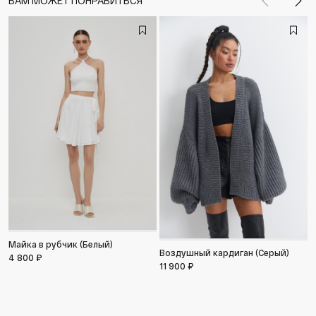
ВАМ МОЖЕТ ПОНРАВИТЬСЯ
Назад
Впе
Ш
2
Майка в рубчик (Белый)
Воздушный кардиган (Серый)
4 800 ₽
11 900 ₽