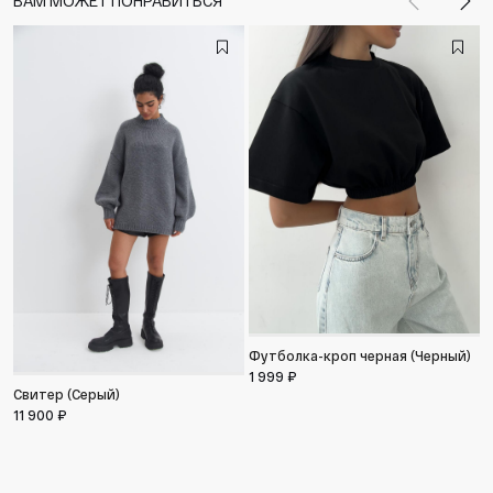
ВАМ МОЖЕТ ПОНРАВИТЬСЯ
Назад
Впе
Футболка-кроп черная (Черный)
1 999 ₽
М
Свитер (Серый)
р
с
11 900 ₽
1